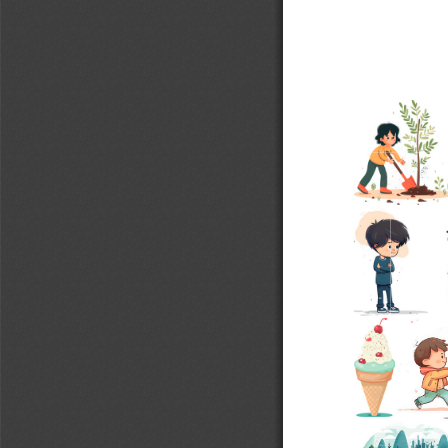
използването на специ-
 са придружени с онлайн 
т сайта на издателство 
печатани според нуждите 
на игрите в два вариан-
– 4 деца;
ване“ – сезони, природ-
офесии, обществени мес-
ст и бит, здравословен 
ните“ – детето и други-
орчески от педагозите 
е с конкретните образо-