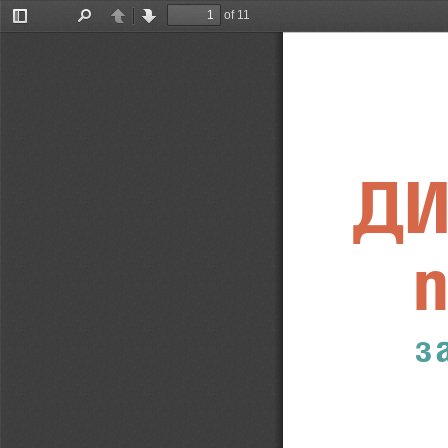
of 11
Toggle
Find
Previous
Next
Sidebar
ДИ
ГРИ
Т
ПИ 
з
предназначени за уточ-
ния свят в обучаващите 
 педагогическо взаимо-