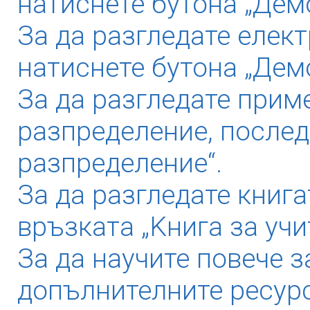
натиснете бутона „Демо
За да разгледате елек
натиснете бутона „Дем
За да разгледате прим
разпределение, послед
разпределение“.
За да разгледате книга
връзката „Kнига за учи
За да научите повече з
допълнителните ресурс