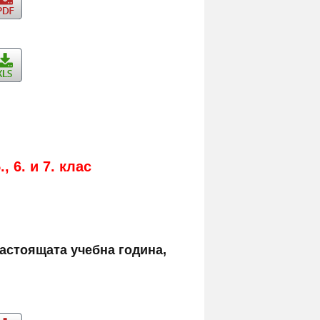
 5., 6. и 7. клас
астоящата учебна година,