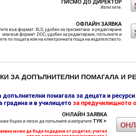
ПИСМО ДО ДИРЕКТОР
Изтеглете.
ОФЛАЙН ЗАЯВКА
лете във формат .XLS, удобен за пресмятане и редактиране
или във формат .DOC, удобен за редактиране, попълнете и
ете по пощата или на електронната поща на издателството.
КИ ЗА ДОПЪЛНИТЕЛНИ ПОМАГАЛА И Р
а допълнителни помагала за децата и ресурси
а градина и в училището
за
предучилищното 
ОНЛАЙН ЗАЯВКА
>
ТУК
оже бързо и лесно да попълните и изпратите
заявка може да бъде подадена от родител, учител