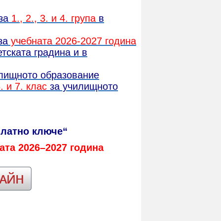
 за
1., 2., 3. и 4. група
в
за
учебната 2026-2027 година
тската градина и в
илищното образование
6. и 7. клас
за училищното
Златно ключе“
ата 2026–2027 година