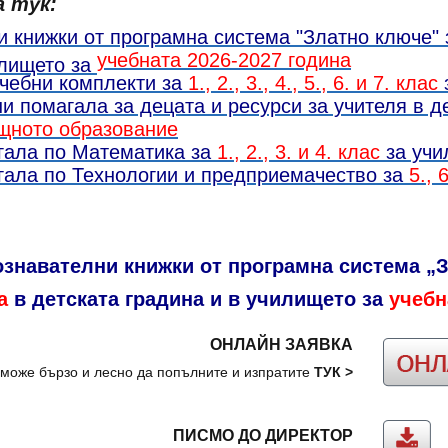
а тук:
и книжки от програмна система "Златно ключе"
учебната 2026-2027 година
илището за
учебни комплекти за
1., 2., 3., 4., 5., 6. и 7. клас
и помагала за децата и ресурси за учителя в де
щното образование
гала по Математика за
1., 2., 3. и 4. клас
за уч
гала по Технологии и предприемачество за
5., 
ознавателни книжки от програмна система „
а
в детската градина и в училището за
учебн
ОНЛАЙН ЗАЯВКА
може бързо и лесно да попълните и изпратите
ТУК
>
ПИСМО ДО ДИРЕКТОР