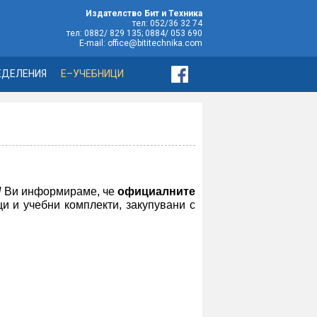
Издателство Бит и Техника
тел: 052/36 32 74
тел: 0882/ 829 135; 0884/ 053 690
E-mail: office@bititechnika.com
ЕДЕЛЕНИЯ
Е–УЧЕБНИЦИ
Н
Ви информираме, че
официалните
и и учебни комплекти, закупувани с