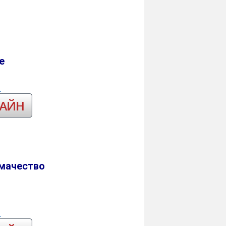
е
емачество