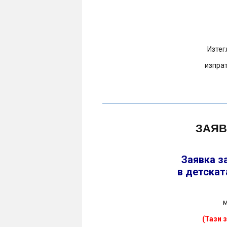
Изтег
изпрат
ЗАЯВ
Заявка з
в детскат
м
(Тази 