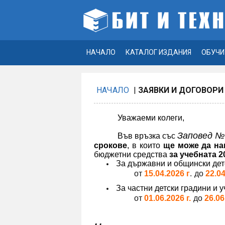
НАЧАЛО
КАТАЛОГ ИЗДАНИЯ
ОБУЧИ
НАЧАЛО
|
ЗАЯВКИ И ДОГОВОРИ
Уважаеми колеги,
Заповед №
Във връзка със
срокове
,
в които
ще може да на
бюджетни средства
за учебната 2
За държавни и общински дет
​от
15.04.2026 г
.
до
22.04
За частни детски градини и 
от
01.06.2026 г.
до
26.06