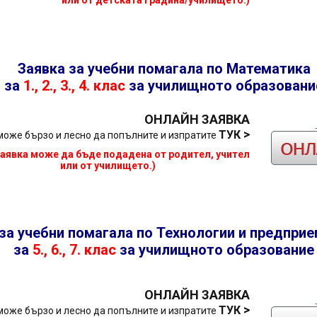
или от детската градина/училището.)
Заявка за учебни помагала по Математика
за
1., 2., 3., 4. клас
за
училищното образовани
ОНЛАЙН ЗАЯВКА
>
ТУК
може бързо и лесно да попълните и изпратите
заявка може да бъде подадена от родител, учител
или от училището.)
за учебни помагала по Технологии и предпри
за
5., 6., 7. клас
за
училищното образование
ОНЛАЙН ЗАЯВКА
>
ТУК
може бързо и лесно да попълните и изпратите