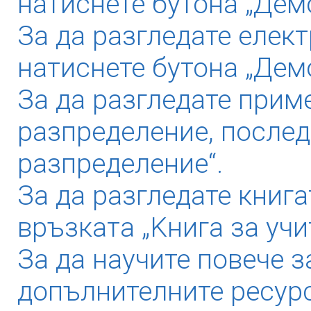
натиснете бутона „Демо
За да разгледате елек
натиснете бутона „Дем
За да разгледате прим
разпределение, послед
разпределение“.
За да разгледате книга
връзката „Kнига за учи
За да научите повече з
допълнителните ресурс