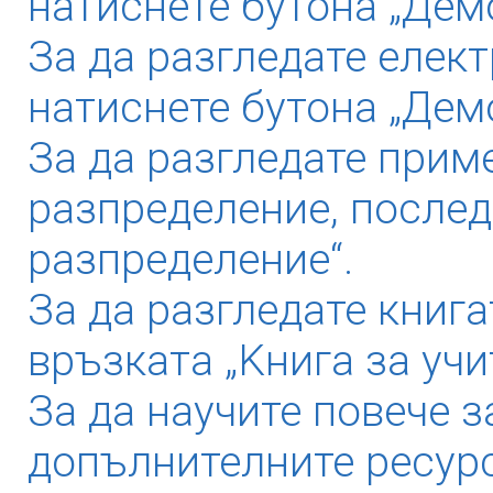
натиснете бутона „Демо
За да разгледате елек
натиснете бутона „Дем
За да разгледате прим
разпределение, послед
разпределение“.
За да разгледате книга
връзката „Kнига за учи
За да научите повече з
допълнителните ресурс