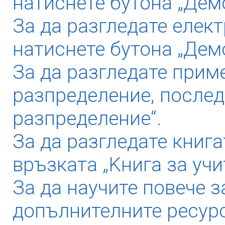
натиснете бутона „Демо
За да разгледате елек
натиснете бутона „Дем
За да разгледате прим
разпределение, послед
разпределение“.
За да разгледате книга
връзката „Kнига за учи
За да научите повече з
допълнителните ресурс