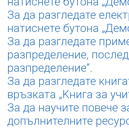
натиснете бутона „Демо
За да разгледате елек
натиснете бутона „Дем
За да разгледате прим
разпределение, послед
разпределение“.
За да разгледате книга
връзката „Kнига за учи
За да научите повече з
допълнителните ресурс