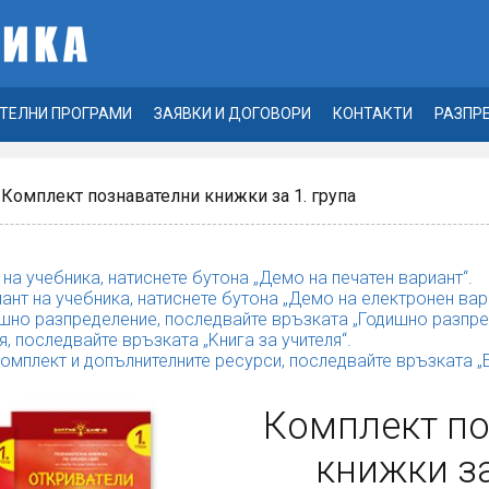
ТЕЛНИ ПРОГРАМИ
ЗАЯВКИ И ДОГОВОРИ
КОНТАКТИ
РАЗПР
 Комплект познавателни книжки за 1. група
 на учебника, натиснете бутона „Демо на печатен вариант“.
ант на учебника, натиснете бутона „Демо на електронен вар
шно разпределение, последвайте връзката „Годишно разпре
я, последвайте връзката „Kнига за учителя“.
комплект и допълнителните ресурси, последвайте връзката 
Комплект п
книжки за