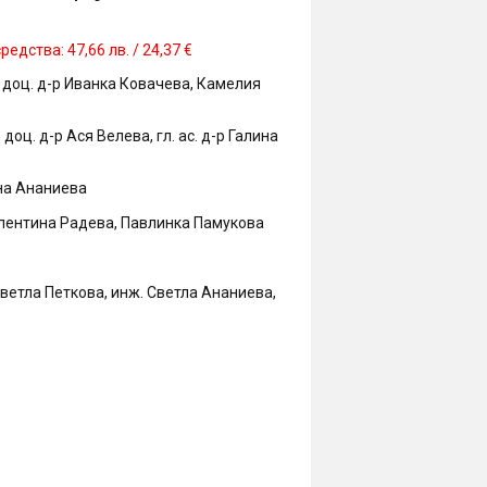
едства: 47,66 лв. / 24,37 €
 доц. д-р Иванка Ковачева, Камелия
оц. д-р Ася Велева, гл. ас. д-р Галина
ана Ананиева
Валентина Радева, Павлинка Памукова
Светла Петкова, инж. Светла Ананиева,