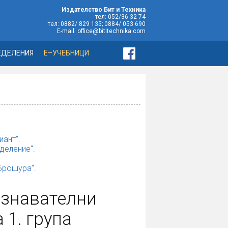
Издателство Бит и Техника
тел: 052/36 32 74
тел: 0882/ 829 135; 0884/ 053 690
E-mail: office@bititechnika.com
ЕДЕЛЕНИЯ
Е–УЧЕБНИЦИ
иант“.
деление“.
„Брошура“.
ознавателни
 1. група