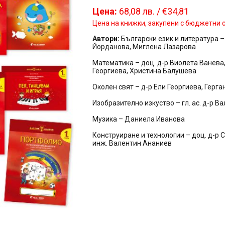
Цена:
68,08 лв. / €34,81
Цена на книжки, закупени с бюджетни ср
Автори:
Български език и литература –
Йорданова, Миглена Лазарова
Математика – доц. д-р Виолета Ванева, д
Георгиева, Христина Балушева
Околен свят – д-р Ели Георгиева, Герг
Изобразително изкуство – гл. ас. д-р 
Музика – Даниела Иванова
Конструиране и технологии – доц. д-р 
инж. Валентин Ананиев