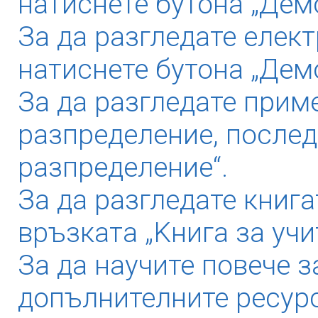
натиснете бутона „Демо
За да разгледате елек
натиснете бутона „Дем
За да разгледате прим
разпределение, послед
разпределение“.
За да разгледате книга
връзката „Kнига за учи
За да научите повече з
допълнителните ресурс