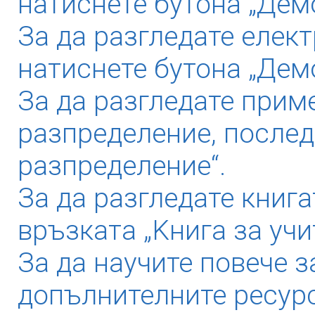
натиснете бутона „Демо
За да разгледате елек
натиснете бутона „Дем
За да разгледате прим
разпределение, послед
разпределение“.
За да разгледате книга
връзката „Kнига за учи
За да научите повече з
допълнителните ресурс