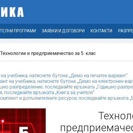
ТЕЛНИ ПРОГРАМИ
ЗАЯВКИ И ДОГОВОРИ
КОНТАКТИ
РАЗПР
 Технологии и предприемачество за 5. клас
 на учебника, натиснете бутона „Демо на печатен вариант“.
ант на учебника, натиснете бутона „Демо на електронен вар
шно разпределение, последвайте връзката „Годишно разпре
я, последвайте връзката „Kнига за учителя“.
комплект и допълнителните ресурси, последвайте връзката 
Технол
предприемачест