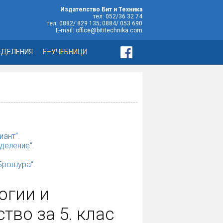
Издателство Бит и Техника
тел: 052/36 32 74
тел: 0882/ 829 135; 0884/ 053 690
E-mail: office@bititechnika.com
ЕДЕЛЕНИЯ
Е–УЧЕБНИЦИ
иант“.
деление“.
„Брошура“.
огии и
во за 5. клас