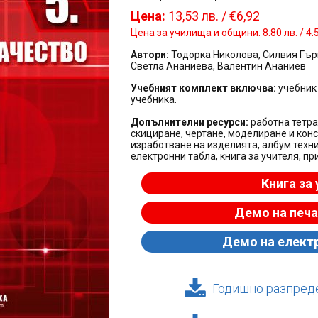
Цена:
13,53 лв. / €6,92
Цена за училища и общини: 8.80 лв. / 4.
Автори:
Тодорка Николова, Силвия Гър
Светла Ананиева, Валентин Ананиев
Учебният комплект включва:
учебник 
учебника.
Допълнителни ресурси:
работна тетра
скициране, чертане, моделиране и кон
изработване на изделията, албум техн
електронни табла, книга за учителя, 
Книга за
Демо на печа
Демо на елект
Годишно разпред