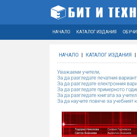
НАЧАЛО
КАТАЛОГ ИЗДАНИЯ
ОБУЧИ
НАЧАЛО
|
КАТАЛОГ ИЗДАНИЯ
|
Уважаеми учители,
За да разгледате печатния вариант
За да разгледате електронния вари
За да разгледате примерното годи
За да разгледате книгата за учител
За да научите повече за учебният 