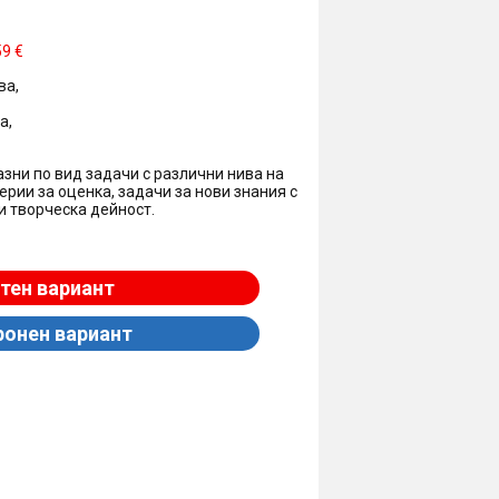
59 €
ва,
а,
ни по вид задачи с различни нива на
ерии за оценка, задачи за нови знания с
и творческа дейност.
тен вариант
ронен вариант