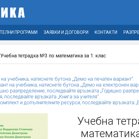
ТЕЛНИ ПРОГРАМИ
ЗАЯВКИ И ДОГОВОРИ
КОНТАКТИ
РАЗПР
 Учебна тетрадка №3 по математика за 1. клас
 на учебника, натиснете бутона „Демо на печатен вариант“.
ант на учебника, натиснете бутона „Демо на електронен вар
шно разпределение, последвайте връзката „Годишно разпре
я, последвайте връзката „Kнига за учителя“.
комплект и допълнителните ресурси, последвайте връзката 
Учебна тет
математика 