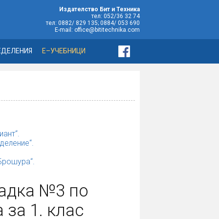
Издателство Бит и Техника
тел: 052/36 32 74
тел: 0882/ 829 135; 0884/ 053 690
E-mail: office@bititechnika.com
ЕДЕЛЕНИЯ
Е–УЧЕБНИЦИ
иант“.
деление“.
„Брошура“.
радка №3 по
за 1. клас