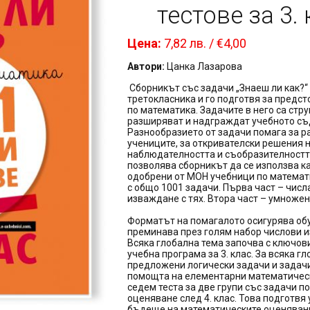
тестове за 3. 
Цена:
7,82 лв. / €4,00
Автори:
Цанка Лазарова
Сборникът със задачи „Знаеш ли как?“
третокласника и го подготвя за предс
по математика. Задачите в него са стр
разширяват и надграждат учебното съд
Разнообразието от задачи помага за р
учениците, за откривателски решения 
наблюдателността и съобразителността
позволява сборникът да се използва к
одобрени от МОН учебници по математик
с общо 1001 задачи. Първа част – числ
изваждане с тях. Втора част – умножен
Форматът на помагалото осигурява обу
преминава през голям набор числови и
Всяка глобална тема започва с ключови
учебна програма за 3. клас. За всяка г
предложени логически задачи и задачи
помощта на елементарни математическ
седем теста за две групи със задачи п
оценяване след 4. клас. Това подготвя
бъдеще на математическите оценявани