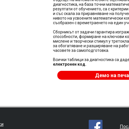
диагностика, на база точни математич
резултати от обучението, са с критери
и със
скала
за приравняване на получе
нивото на усвоените математически ко
съобразен с времетраенето на един уч
Сборникът от задачи гарантира изгра
способности, формиране на ключови ко
мислене и творчески стимул у третокл
за обогатяване и разширяване на работ
часовете за самоподготовка.
Всички таблици за диагностика са дад
електронен код.
Демо на печа
ки
Пос