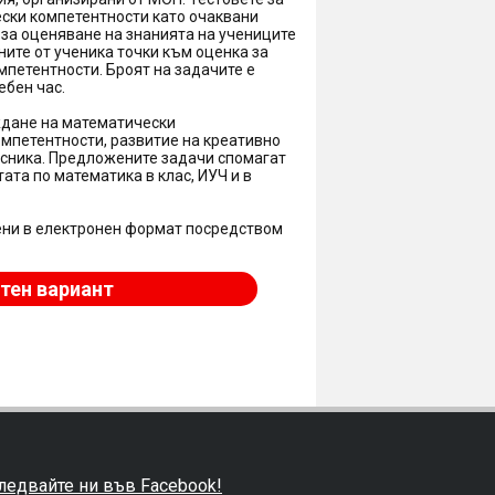
ески компетентности като очаквани
и за оценяване на знанията на учениците
ните от ученика точки към оценка за
мпетентности. Броят на задачите е
ебен час.
ждане на математически
мпетентности, развитие на креативно
асника. Предложените задачи спомагат
ата по математика в клас, ИУЧ и в
ени в електронен формат посредством
тен вариант
ледвайте ни във Facebook!