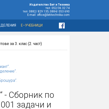
Издателство Бит и Техника
тел: 052/36 32 74
тел: 0882/ 829 135; 0884/ 053 690
E-mail: office@bititechnika.com
ЕДЕЛЕНИЯ
Е–УЧЕБНИЦИ
ове за 3. клас (2. част)
иант“.
деление“.
„Брошура“.
“ - Сборник по
001 задачи и