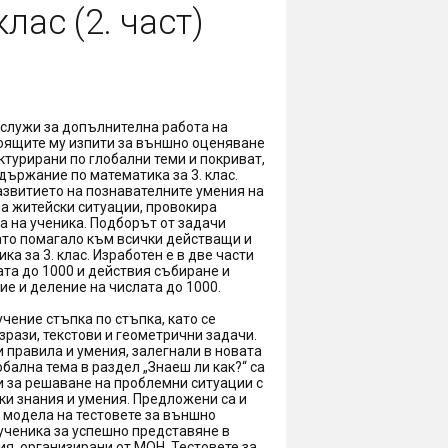
клас (2. част)
 служи за допълнителна работа на
тоящите му изпити за външно оценяване
уктурирани по глобални теми и покриват,
ържание по математика за 3. клас.
азвитието на познавателните умения на
на житейски ситуации, провокира
 на ученика. Подборът от задачи
ато помагало към всички действащи и
а за 3. клас. Изработен е в две части
ата до 1000 и действия събиране и
ие и деление на числата до 1000.
чение стъпка по стъпка, като се
зрази, текстови и геометрични задачи.
 правила и умения, залегнали в новата
лобална тема в раздел „Знаеш ли как?“ са
 за решаване на проблемни ситуации с
и знания и умения. Предложени са и
о модела на тестовете за външно
 ученика за успешно представяне в
я, организирани от МОН. Тестовете за