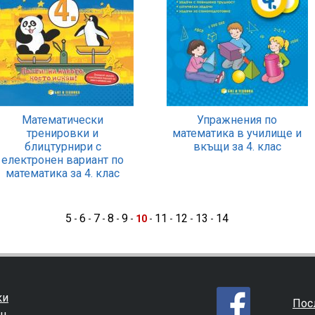
Математически
Упражнения по
тренировки и
математика в училище и
блицтурнири с
вкъщи за 4. клас
електронен вариант по
математика за 4. клас
5
6
7
8
9
11
12
13
14
-
-
-
-
-
10
-
-
-
-
ки
Пос
ин