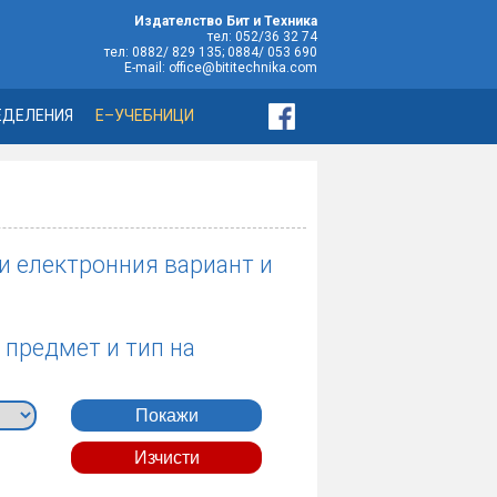
Издателство Бит и Техника
тел: 052/36 32 74
тел: 0882/ 829 135; 0884/ 053 690
E-mail: office@bititechnika.com
ЕДЕЛЕНИЯ
Е–УЧЕБНИЦИ
 и електронния вариант и
 предмет и тип на